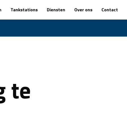
n
Tankstations
Diensten
Over ons
Contact
g te