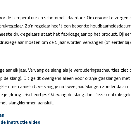
oor de temperatuur en schommelt daardoor. Om ervoor te zorgen d
drukregelaar. Zo’n regelaar heeft een beperkte houdbaarheidsdatu
meeste drukregelaars staat het fabricagejaar op het product. Bij e
 drukregelaar moeten om de 5 jaar worden vervangen (of eerder bij s
laar elk jaar. Vervang de slang als je verouderingsscheurtjes ziet of
e slang). Dit geldt overigens alleen voor oranje gasslangen met 
klemmen aansluit, vervang je na twee jaar. Slangen zonder datum m
ie je (droogte)scheurtjes? Vervang de slang dan. Deze controle ge
 met slangklemmen aansluit.
aan
 de instructie video