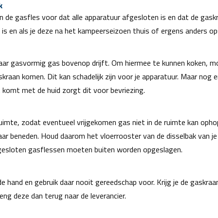
k
an de gasfles voor dat alle apparatuur afgesloten is en dat de gask
eg is en als je deze na het kampeerseizoen thuis of ergens anders op
waar gasvormig gas bovenop drijft. Om hiermee te kunnen koken, mo
askraan komen. Dit kan schadelijk zijn voor je apparatuur. Maar nog e
t komt met de huid zorgt dit voor bevriezing.
ruimte, zodat eventueel vrijgekomen gas niet in de ruimte kan op
aar beneden. Houd daarom het vloerrooster van de disselbak van je 
aangesloten gasflessen moeten buiten worden opgeslagen.
 de hand en gebruik daar nooit gereedschap voor. Krijg je de gaskr
reng deze dan terug naar de leverancier.