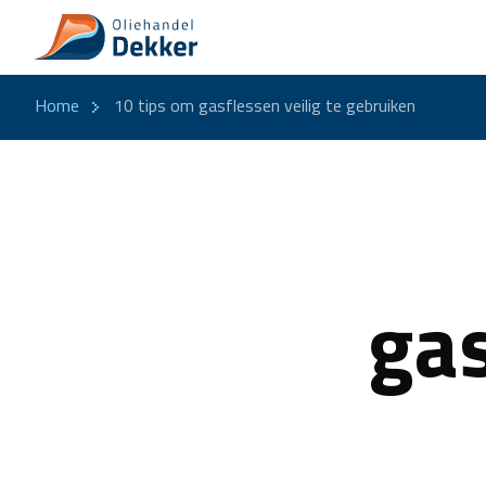
Home
10 tips om gasflessen veilig te gebruiken
gas