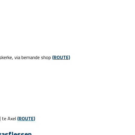
pskerke, via bemande shop
(ROUTE)
 te Axel
(ROUTE)
 gasflessen