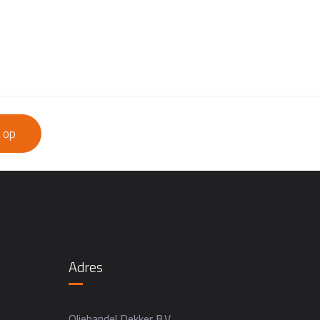
 op
Adres
Oliehandel Dekker B.V.