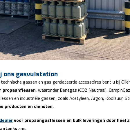
ij ons gasvulstation
 technische gassen en gas gerelateerde accessoires bent u bij Olie
an
propaanflessen
, waaronder Benegas (CO2 Neutraal), CampinGaz
flessen en industriële gassen, zoals Acetyleen, Argon, Koolzuur, S
e producten en diensten.
dealer
voor propaangasflessen en bulk leveringen door heel 
aantanks
aan.