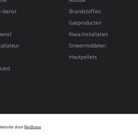
 dienst
Brandstoffen
Gasproducten
ienst
Kiwa Installaties
allateur
Smeermiddelen
Houtpellets
card
Website door
Nedbase