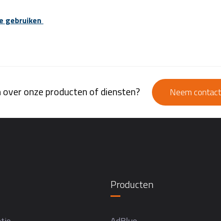
te gebruiken
 over onze producten of diensten?
Neem contact
Producten
tie
AdBlue