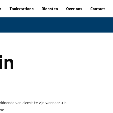
n
Tankstations
Diensten
Over ons
Contact
in
oldoende van dienst te zijn wanneer u in
oe.