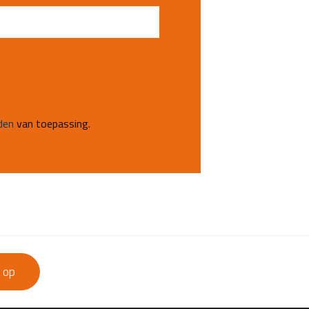
den
van toepassing.
 op