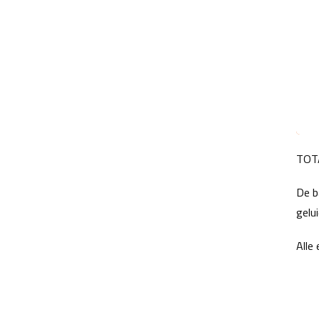
TOTA
De b
gelu
Alle