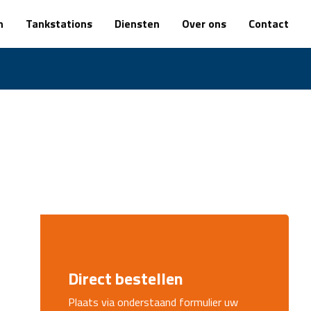
n
Tankstations
Diensten
Over ons
Contact
Direct bestellen
Plaats via onderstaand formulier uw