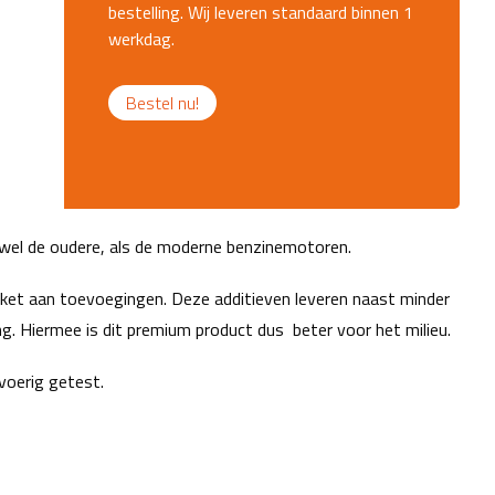
bestelling. Wij leveren standaard binnen 1
werkdag.
Bestel nu!
owel de oudere, als de moderne benzinemotoren.
kket aan toevoegingen. Deze additieven leveren naast minder
ing. Hiermee is dit premium product dus beter voor het milieu.
voerig getest.