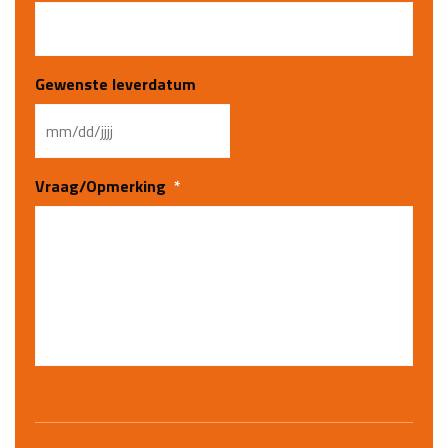
Gewenste leverdatum
MM
Vraag/Opmerking
*
slash
DD
slash
JJJJ